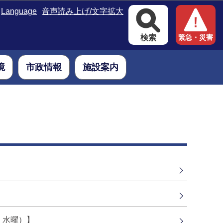
Language
音声読み上げ/文字拡大
検索
緊急・災害
境
市政情報
施設案内
・水曜）】