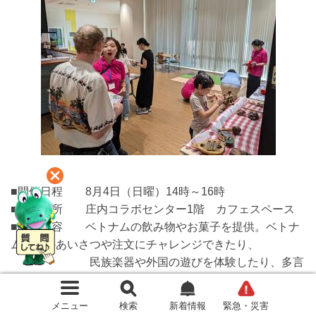
■開催日程 8月4日（日曜）14時～16時
■開催場所 庄内コラボセンター1階 カフェスペース
■開催内容 ベトナムの飲み物やお菓子を提供。ベトナ
ム語でのあいさつや注文にチャレンジできたり、
民族楽器や外国の遊びを体験したり、多言
語の絵本を読むことができるコーナーを提供。
■参加人数 80～90人
メニュー
検索
新着情報
緊急・災害
■主催 とよなか国際交流協会