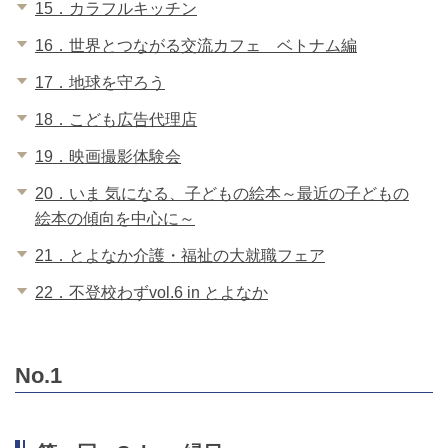
15．カラフルキッチン
16．世界とつながる交流カフェ ベトナム編
17．地球を守ろう
18．こども広告代理店
19．映画撮影体験会
20．いま 気になる、子どもの絵本～最近の子どもの
絵本の傾向を中心に～
21．とよなか介護・福祉の大就職フェア
22．不登校わずvol.6 in とよなか
No.1