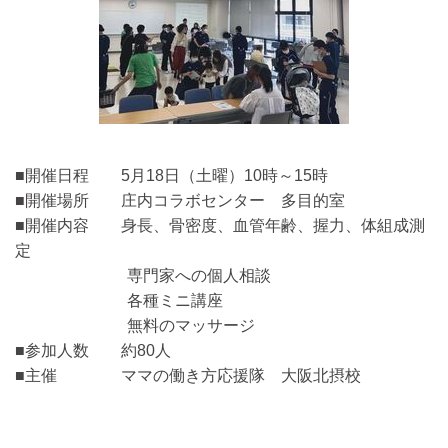
■開催日程 5月18日（土曜）10時～15時
■開催場所 庄内コラボセンター 多目的室
■開催内容 身長、骨密度、血管年齢、握力、体組成測
定
専門家への個人相談
各種ミニ講座
無料のマッサージ
■参加人数 約80人
■主催 ママの働き方応援隊 大阪北摂校