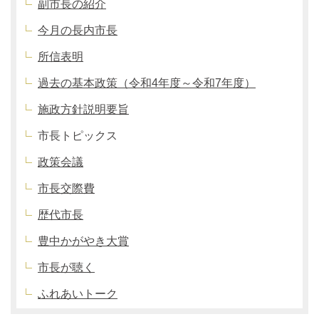
副市長の紹介
今月の長内市長
所信表明
過去の基本政策（令和4年度～令和7年度）
施政方針説明要旨
市長トピックス
政策会議
市長交際費
歴代市長
豊中かがやき大賞
市長が聴く
ふれあいトーク