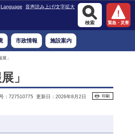
Language
音声読み上げ/文字拡大
検索
緊急・災害
境
市政情報
施設案内
報展」
報展」
印刷
：727510775
更新日：2026年8月2日