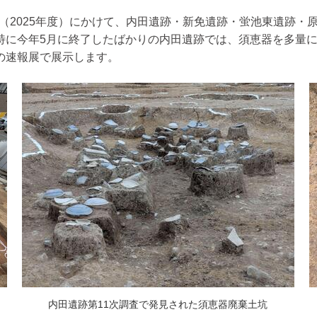
年度（2025年度）にかけて、内田遺跡・新免遺跡・蛍池東遺跡
特に今年5月に終了したばかりの内田遺跡では、須恵器を多量
の速報展で展示します。
内田遺跡第11次調査で発見された須恵器廃棄土坑