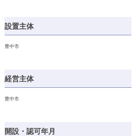
設置主体
豊中市
経営主体
豊中市
開設・認可年月