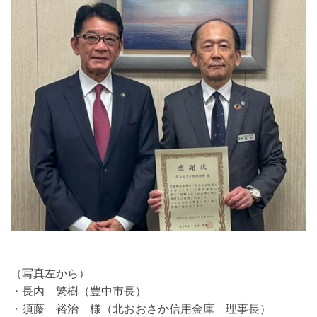
（写真左から）
・長内 繁樹（豊中市長）
・須藤 裕治 様（北おおさか信用金庫 理事長）