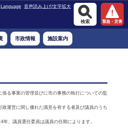
Language
音声読み上げ/文字拡大
検索
緊急・災害
境
市政情報
施設案内
に係る事業の管理並びに市の事務の執行についての監
行政運営に関し優れた識見を有する者及び議員のうち
4年、議員選任委員は議員の任期によります。