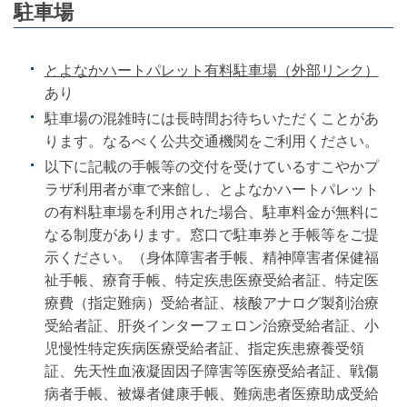
駐車場
とよなかハートパレット有料駐車場（外部リンク）
あり
駐車場の混雑時には長時間お待ちいただくことがあ
ります。なるべく公共交通機関をご利用ください。
以下に記載の手帳等の交付を受けているすこやかプ
ラザ利用者が車で来館し、とよなかハートパレット
の有料駐車場を利用された場合、駐車料金が無料に
なる制度があります。窓口で駐車券と手帳等をご提
示ください。（身体障害者手帳、精神障害者保健福
祉手帳、療育手帳、特定疾患医療受給者証、特定医
療費（指定難病）受給者証、核酸アナログ製剤治療
受給者証、肝炎インターフェロン治療受給者証、小
児慢性特定疾病医療受給者証、指定疾患療養受領
証、先天性血液凝固因子障害等医療受給者証、戦傷
病者手帳、被爆者健康手帳、難病患者医療助成受給