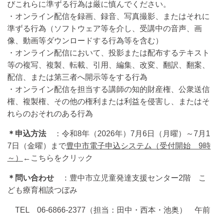
びこれらに準ずる行為は厳に慎んでください。
・オンライン配信を録画、録音、写真撮影、またはそれに
準ずる行為（ソフトウェア等を介し、受講中の音声、画
像、動画等ダウンロードする行為等を含む）
・オンライン配信において、投影または配布するテキスト
等の複写、複製、転載、引用、編集、改変、翻訳、翻案、
配信、または第三者へ開示等をする行為
・オンライン配信を担当する講師の知的財産権、公衆送信
権、複製権、その他の権利または利益を侵害し、またはそ
れらのおそれのある行為
＊申込方法
：令和8年（2026年）7月6日（月曜）～7月1
7日（金曜）まで
豊中市電子申込システム（受付開始 9時
～）
←こちらをクリック
＊問い合わせ
：豊中市立児童発達支援センター2階 こ
ども療育相談つぼみ
TEL 06‐6866‐2377（担当：田中・西本・池奥） 午前