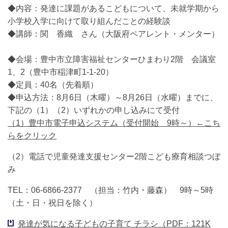
◆内容：発達に課題があるこどもについて、未就学期から
小学校入学に向けて取り組んだことの経験談
◆講師：関 香織 さん（大阪府ペアレント・メンター）
◆会場：豊中市立障害福祉センターひまわり2階 会議室
1、2（豊中市稲津町1-1-20）
◆定員：40名（先着順）
◆申込方法：8月6日（木曜）～8月26日（水曜）までに、
下記の（1）（2）いずれかの申し込みにて受付
（1）豊中市電子申込システム（受付開始 9時～）←こち
らをクリック
（2）電話で児童発達支援センター2階こども療育相談つぼ
み
TEL：06-6866-2377 （担当：竹内・藤森） 9時～5時
（土・日・祝日を除く）
発達が気になる子どもの子育て チラシ（PDF：121K