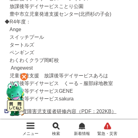
放課後等デイサービスことり公園
豊中市立児童発達支援センター(北摂杉の子会)
◆R4年度：
Ange
スイッチプール
タートルズ
ペンギンズ
わくわくクラブ岡町校
Angewest
児童発達支援 放課後等デイサービスあろは
放課後等デイサービス くーる－服部緑地教室
放課後等デイサービスGENE
放課後等デイサービスsakura
R7年度障害児支援者研修内容（PDF：202KB）
R6年度障害児支援者研修内容（PDF：579KB）
メニュー
検索
新着情報
緊急・災害
R5年度障害児支援者研修内容（PDF：556KB）