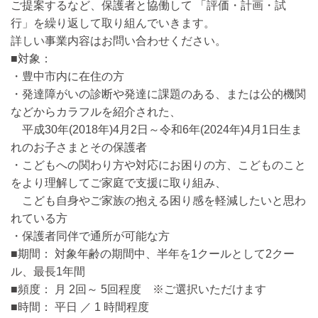
ご提案するなど、保護者と協働して 「評価・計画・試
行」を繰り返して取り組んでいきます。
詳しい事業内容はお問い合わせください。
■対象：
・豊中市内に在住の方
・発達障がいの診断や発達に課題のある、または公的機関
などからカラフルを紹介された、
平成30年(2018年)4月2日～令和6年(2024年)4月1日生ま
れのお子さまとその保護者
・こどもへの関わり方や対応にお困りの方、こどものこと
をより理解してご家庭で支援に取り組み、
こども自身やご家族の抱える困り感を軽減したいと思わ
れている方
・保護者同伴で通所が可能な方
■期間： 対象年齢の期間中、半年を1クールとして2クー
ル、最長1年間
■頻度： 月 2回～ 5回程度 ※ご選択いただけます
■時間： 平日 ／ 1 時間程度