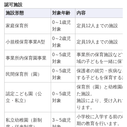
認可施設
施設形態
対象年齢
内容
0～1歳児
家庭保育所
定員12人までの施設
対象
0～2歳児
小規模保育事業A型
定員19人までの施設
対象
0～5歳児
事業所の保育施設などで
事業所内保育園事業
対象
域の子どもを一緒に保育
0～5歳児
保護者の就労・疾病など
民間保育所（園）
対象
する子どもを保育する施
保育所（園）と幼稚園の
認定こども園（公
0～5歳児
た施設。
立・私立）
対象
施設により、受け入れで
ります。
小学校に入学する前の教
私立幼稚園（新制
3～5歳児
期の教育を行います。
度・従来制度）
対象