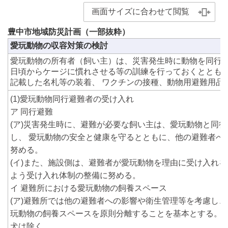
画面サイズに合わせて閲覧
豊中市地域防災計画（一部抜粋）
愛玩動物の収容対策の検討
愛玩動物の所有者（飼い主）は、災害発生時に動物を同行
日頃からケージに慣れさせる等の訓練を行っておくととも
記載した名札等の装着、 ワクチンの接種、動物用避難用品
(1)愛玩動物同行避難者の受け入れ
ア 同行避難
(ア)災害発生時に、避難が必要な飼い主は、愛玩動物と同
し、 愛玩動物の安全と健康を守るとともに、他の避難者へ
努める。
(イ)また、施設側は、避難者が愛玩動物を理由に受け入れ
よう受け入れ体制の整備に努める。
イ 避難所における愛玩動物の飼養スペース
(ア)避難所では他の避難者への影響や衛生管理等を考慮し
玩動物の飼養スペースを原則分離することを基本とする。
犬は除く。