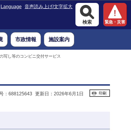
Language
音声読み上げ/文字拡大
検索
緊急・災害
境
市政情報
施設案内
の写し等のコンビニ交付サービス
印刷
：688125643
更新日：2026年6月1日