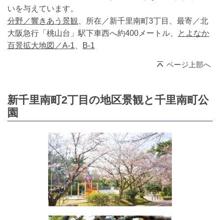
いを与えています。
分野／響きあう景観
、所在／新千里南町3丁目、最寄／北
大阪急行「桃山台」駅下車西へ約400メートル、
とよなか
百景拡大地図／A-1
、
B-1
ページ上部へ
新千里南町2丁目の地区景観と千里南町公
園