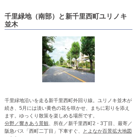
千里緑地（南部）と新千里西町ユリノキ
並木
千里緑地沿いを走る新千里西町外回り線。ユリノキ並木が
続き、5月には淡い黄色の花を咲かせ、まちに彩りを添え
ます。ゆっくり散策を楽しめる場所です。
分野／響きあう景観
、所在／新千里西町2・3丁目、最寄／
阪急バス「西町二丁目」下車すぐ、
とよなか百景拡大地図