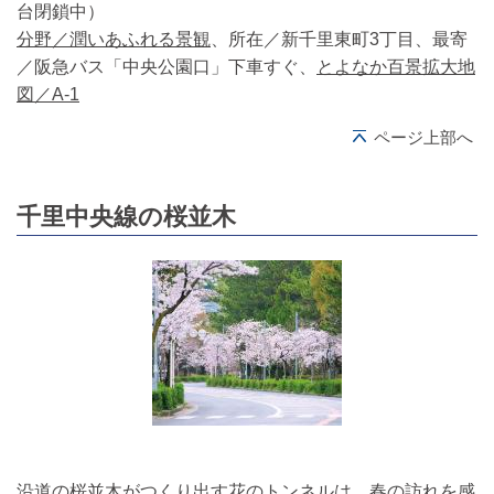
台閉鎖中）
分野／潤いあふれる景観
、所在／新千里東町3丁目、最寄
／阪急バス「中央公園口」下車すぐ、
とよなか百景拡大地
図／A-1
ページ上部へ
千里中央線の桜並木
沿道の桜並木がつくり出す花のトンネルは、春の訪れを感