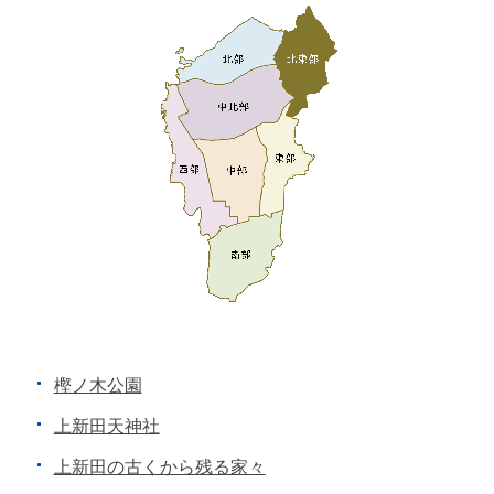
樫ノ木公園
上新田天神社
上新田の古くから残る家々