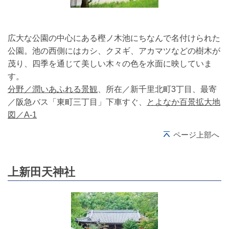
広大な公園の中心にある樫ノ木池にちなんで名付けられた
公園。池の西側にはカシ、クヌギ、アカマツなどの樹木が
茂り、四季を通じて美しい木々の色を水面に映していま
す。
分野／潤いあふれる景観
、所在／新千里北町3丁目、最寄
／阪急バス「東町三丁目」下車すぐ、
とよなか百景拡大地
図／A-1
ページ上部へ
上新田天神社