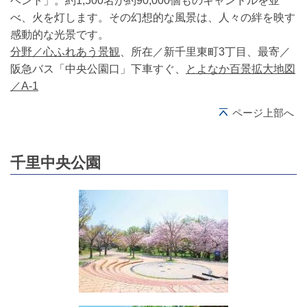
ベント」。約1,500名が約90,000個ものキャンドルを並
べ、火を灯します。その幻想的な風景は、人々の絆を映す
感動的な光景です。
分野／心ふれあう景観
、所在／新千里東町3丁目、最寄／
阪急バス「中央公園口」下車すぐ、
とよなか百景拡大地図
／A-1
ページ上部へ
千里中央公園