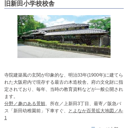
旧新田小学校校舎
寺院建築風の玄関が印象的な、明治33年(1900年)に建てら
れた大阪府内で現存する最古の木造校舎。府の文化財に指
定されており、毎年、当時の教育資料などが一般公開され
ます。
分野／趣のある景観
、所在／上新田3丁目、最寄／阪急バ
ス「新田幼稚園前」下車すぐ、
とよなか百景拡大地図／A-
1