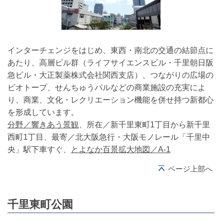
インターチェンジをはじめ、東西・南北の交通の結節点に
あたり、高層ビル群（ライフサイエンスビル・千里朝日阪
急ビル・大正製薬株式会社関西支店）、つながりの広場の
ビオトープ、せんちゅうパルなどの商業施設の充実によ
り、商業、文化・レクリエーション機能を併せ持つ新都心
を形成しています。
分野／響きあう景観
、所在／新千里東町1丁目から新千里
西町1丁目、最寄／北大阪急行・大阪モノレール「千里中
央」駅下車すぐ、
とよなか百景拡大地図／A-1
ページ上部へ
千里東町公園