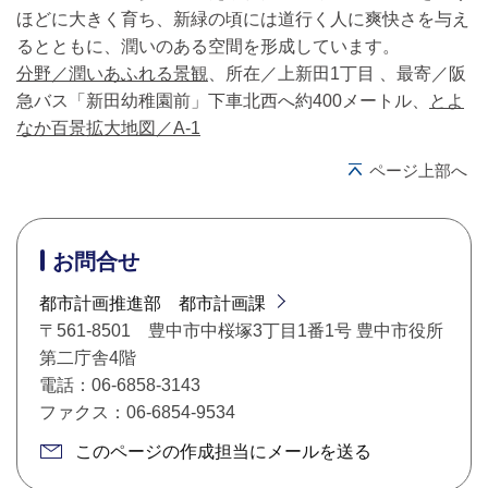
ほどに大きく育ち、新緑の頃には道行く人に爽快さを与え
るとともに、潤いのある空間を形成しています。
分野／潤いあふれる景観
、所在／上新田1丁目 、最寄／阪
急バス「新田幼稚園前」下車北西へ約400メートル、
とよ
なか百景拡大地図／A-1
ページ上部へ
お問合せ
都市計画推進部 都市計画課
〒561-8501 豊中市中桜塚3丁目1番1号 豊中市役所
第二庁舎4階
電話：06-6858-3143
ファクス：06-6854-9534
このページの作成担当にメールを送る