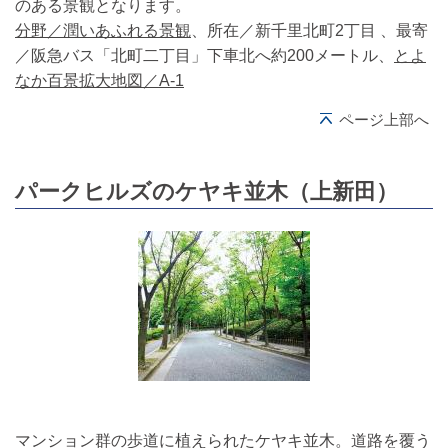
のある景観となります。
分野／潤いあふれる景観
、所在／新千里北町2丁目 、最寄
／阪急バス「北町二丁目」下車北へ約200メートル、
とよ
なか百景拡大地図／A-1
ページ上部へ
パークヒルズのケヤキ並木（上新田）
マンション群の歩道に植えられたケヤキ並木。道路を覆う