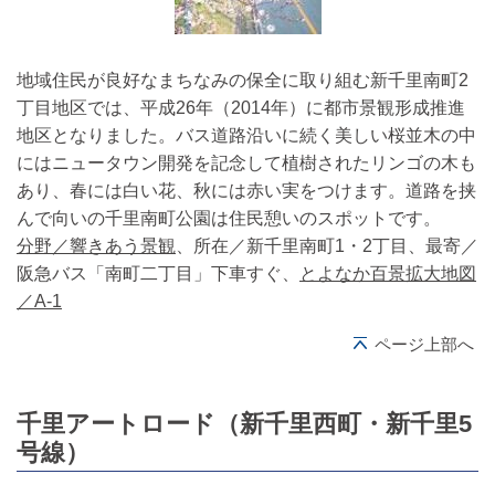
地域住民が良好なまちなみの保全に取り組む新千里南町2
丁目地区では、平成26年（2014年）に都市景観形成推進
地区となりました。バス道路沿いに続く美しい桜並木の中
にはニュータウン開発を記念して植樹されたリンゴの木も
あり、春には白い花、秋には赤い実をつけます。道路を挟
んで向いの千里南町公園は住民憩いのスポットです。
分野／響きあう景観
、所在／新千里南町1・2丁目、最寄／
阪急バス「南町二丁目」下車すぐ、
とよなか百景拡大地図
／A-1
ページ上部へ
千里アートロード（新千里西町・新千里5
号線）