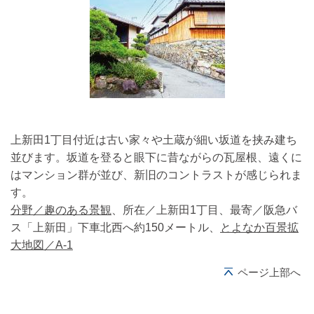
上新田1丁目付近は古い家々や土蔵が細い坂道を挟み建ち
並びます。坂道を登ると眼下に昔ながらの瓦屋根、遠くに
はマンション群が並び、新旧のコントラストが感じられま
す。
分野／趣のある景観
、所在／上新田1丁目、最寄／阪急バ
ス「上新田」下車北西へ約150メートル、
とよなか百景拡
大地図／A-1
ページ上部へ