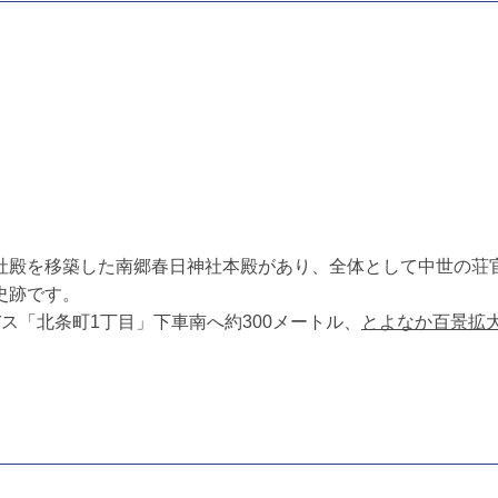
社殿を移築した南郷春日神社本殿があり、全体として中世の荘
史跡です。
ス「北条町1丁目」下車南へ約300メートル、
とよなか百景拡大