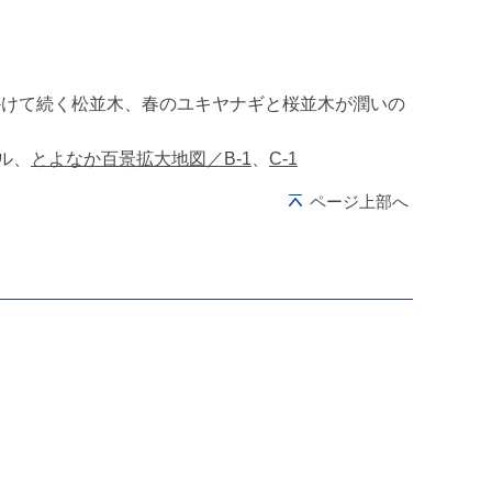
かけて続く松並木、春のユキヤナギと桜並木が潤いの
ル、
とよなか百景拡大地図／B-1
、
C-1
ページ上部へ