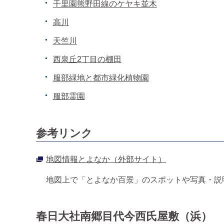
千里園熊野田線のケヤキ並木
高川
天竺川
西泉丘2丁目の棚田
服部緑地と都市緑化植物園
服部霊園
参考リンク
地図情報とよなか（外部サイト）
地図上で「とよなか百景」のスポットや写真・説
春日大社南郷目代今西氏屋敷（浜）