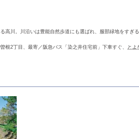
れる高川。川沿いは豊能自然歩道にも選ばれ、服部緑地をすぎ
小曽根2丁目、最寄／阪急バス「染之井住宅前」下車すぐ、
とよ