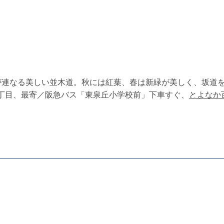
々が連なる美しい並木道。秋には紅葉、春は新緑が美しく、坂道
3丁目、最寄／阪急バス「東泉丘小学校前」下車すぐ、
とよなか