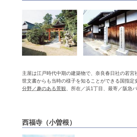
主屋は江戸時代中期の建築物で、奈良春日社の若宮
世文書からも当時の様子を知ることができる国指定
分野／趣のある景観
、所在／浜1丁目、最寄／阪急バ
西福寺（小曽根）