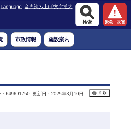
Language
音声読み上げ/文字拡大
検索
緊急・災害
境
市政情報
施設案内
印刷
649691750
更新日：2025年3月10日