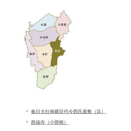
春日大社南郷目代今西氏屋敷（浜）
西福寺（小曽根）