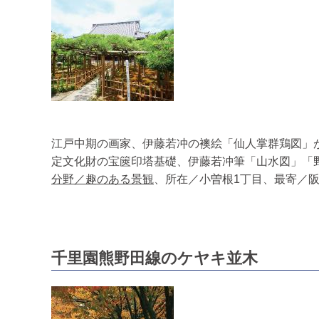
江戸中期の画家、伊藤若冲の襖絵「仙人掌群鶏図」が
定文化財の宝篋印塔基礎、伊藤若冲筆「山水図」「
分野／趣のある景観
、所在／小曽根1丁目、最寄／阪
千里園熊野田線のケヤキ並木