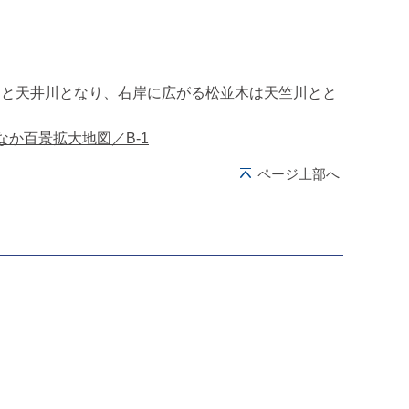
ると天井川となり、右岸に広がる松並木は天竺川とと
なか百景拡大地図／B-1
ページ上部へ