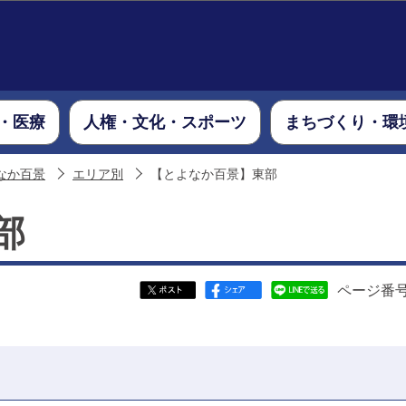
このページの本文へ移動
・医療
人権・文化・スポーツ
まちづくり・環
なか百景
エリア別
【とよなか百景】東部
部
ページ番号：