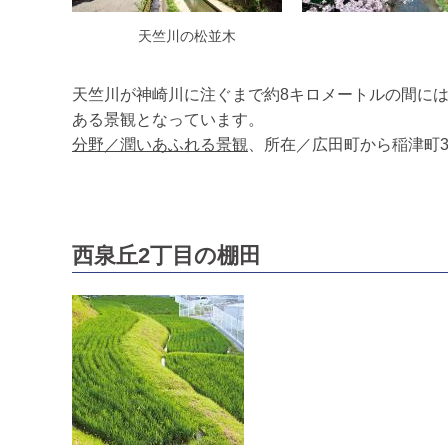
天竺川の松並木
天竺川が神崎川に注ぐまで約8キロメートルの間に
ある景観となっています。
分野／潤いあふれる景観
、所在／広田町から稲津町3
西泉丘2丁目の棚田