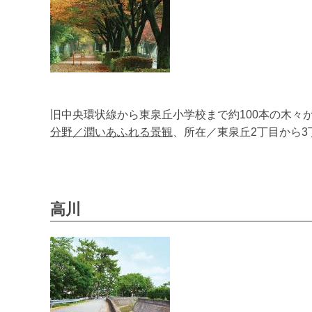
旧中央環状線から東泉丘小学校まで約100本の木
分野／潤いあふれる景観
、所在／東泉丘2丁目から
高川