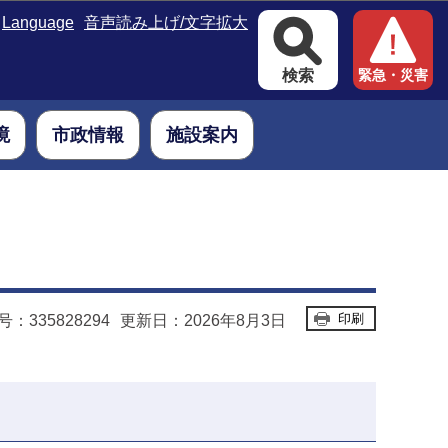
Language
音声読み上げ/文字拡大
検索
緊急・災害
境
市政情報
施設案内
印刷
：335828294
更新日：2026年8月3日