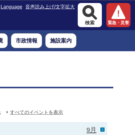
Language
音声読み上げ/文字拡大
検索
緊急・災害
境
市政情報
施設案内
。
他
すべてのイベントを表示
9月