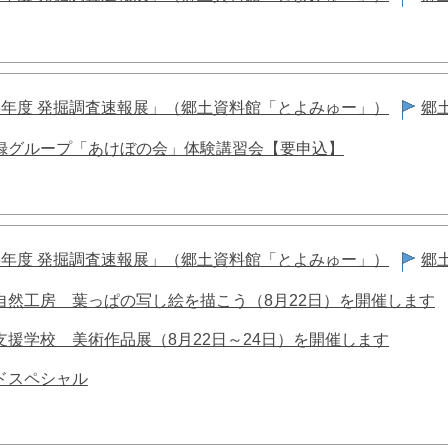
8年度 発掘調査速報展」（郷土資料館「とよみゅー」）
郷
録グループ「あけぼの会」体験講習会【要申込】
8年度 発掘調査速報展」（郷土資料館「とよみゅー」）
郷
自然工房 葉っぱの写し絵を描こう（8月22日）を開催します
支援学校 美術作品展（8月22日～24日）を開催します
ドスペシャル