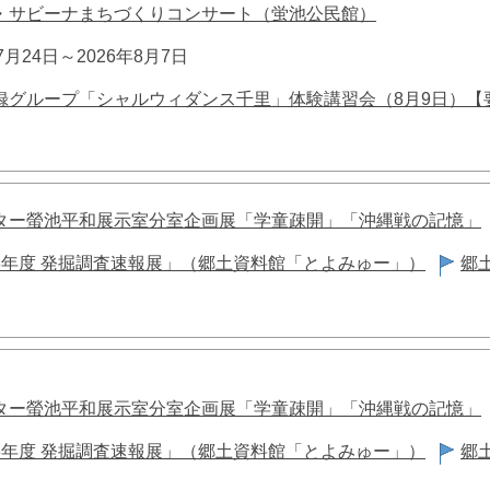
・サビーナまちづくりコンサート（蛍池公民館）
7月24日～2026年8月7日
録グループ「シャルウィダンス千里」体験講習会（8月9日）【
ター螢池平和展示室分室企画展「学童疎開」「沖縄戦の記憶」
8年度 発掘調査速報展」（郷土資料館「とよみゅー」）
郷
ター螢池平和展示室分室企画展「学童疎開」「沖縄戦の記憶」
8年度 発掘調査速報展」（郷土資料館「とよみゅー」）
郷