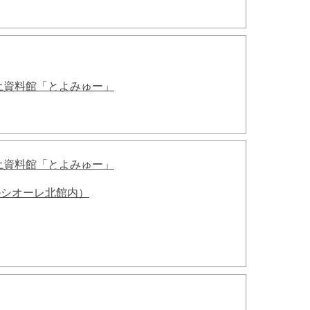
土資料館「とよみゅー」
土資料館「とよみゅー」
ルシオーレ北館内）