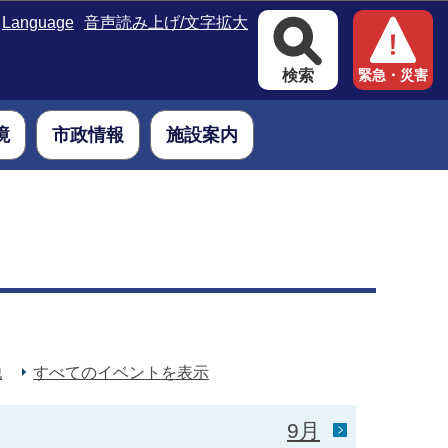
Language
音声読み上げ/文字拡大
検索
緊急・災害
境
市政情報
施設案内
。
他
すべてのイベントを表示
9月