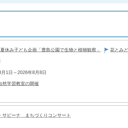
 夏休み子ども企画「豊島公園で生物と植物観察」
花とみ
要
8月1日～2026年8月8日
自然学習教室の開催
・サビーナ まちづくりコンサート