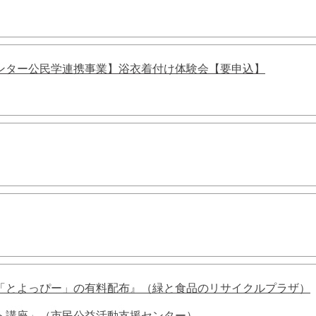
ンター公民学連携事業】浴衣着付け体験会【要申込】
「とよっぴー」の有料配布』（緑と食品のリサイクルプラザ）
ト講座」（市民公益活動支援センター）