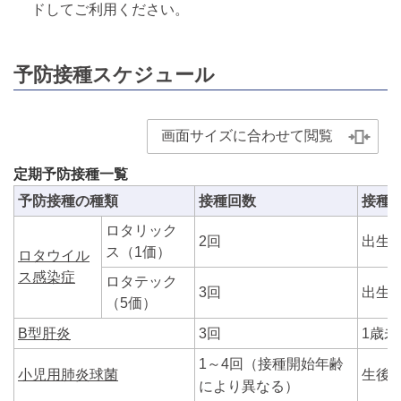
ドしてご利用ください。
予防接種スケジュール
画面サイズに合わせて閲覧
定期予防接種一覧
予防接種の種類
接種回数
接種
ロタリック
2回
出生6
ス（1価）
ロタウイル
ス感染症
ロタテック
3回
出生6
（5価）
B型肝炎
3回
1歳未
1～4回（接種開始年齢
小児用肺炎球菌
生後2
により異なる）