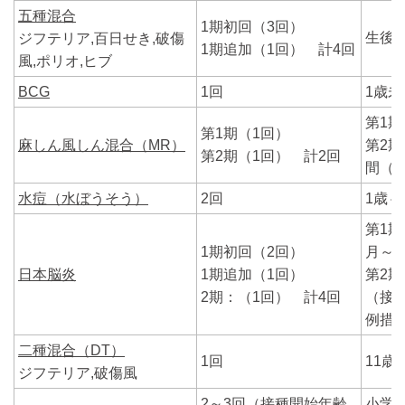
五種混合
1期初回（3回）
生後2
ジフテリア,百日せき,破傷
1期追加（1回） 計4回
風,ポリオ,ヒブ
BCG
1回
1歳未
第1期
第1期（1回）
麻しん風しん混合（MR）
第2
第2期（1回） 計2回
間（
水痘（水ぼうそう）
2回
1歳～
第1
1期初回（2回）
月～7
日本脳炎
1期追加（1回）
第2期
2期：（1回） 計4回
（接
例措
二種混合（DT）
1回
11歳
ジフテリア,破傷風
2～3回（接種開始年齢
小学