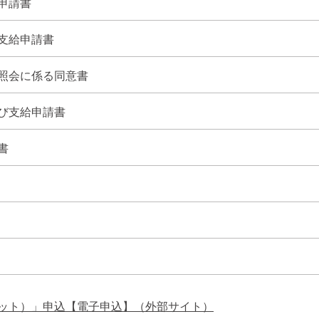
申請書
支給申請書
照会に係る同意書
び支給申請書
書
ット）」申込【電子申込】（外部サイト）