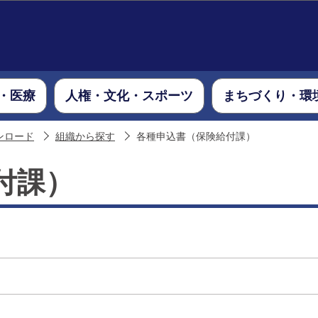
このページの本文へ移動
・医療
人権・文化・スポーツ
まちづくり・環
ンロード
組織から探す
各種申込書（保険給付課）
付課）