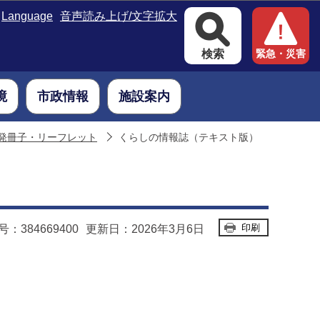
Language
音声読み上げ/文字拡大
検索
緊急・災害
境
市政情報
施設案内
発冊子・リーフレット
くらしの情報誌（テキスト版）
印刷
：384669400
更新日：2026年3月6日