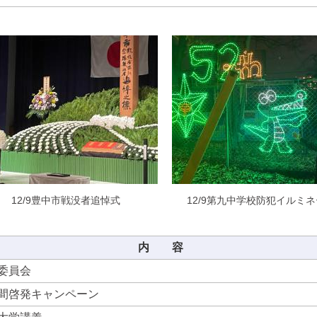
12/9豊中市戦没者追悼式
12/9第九中学校防犯イルミ
内 容
委員会
間啓発キャンペーン