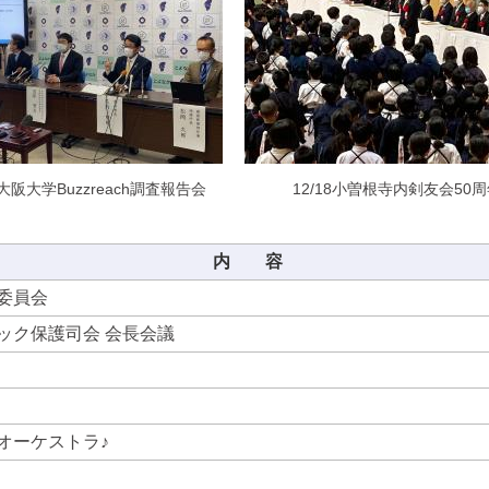
4大阪大学Buzzreach調査報告会
12/18小曽根寺内剣友会50
内 容
委員会
ック保護司会 会長会議
オーケストラ♪