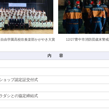
6箕面自由学園高校吹奏楽部かがやき大賞
12/27豊中市消防団歳末警
内 容
ショップ認定証交付式
ラダシとの協定締結式