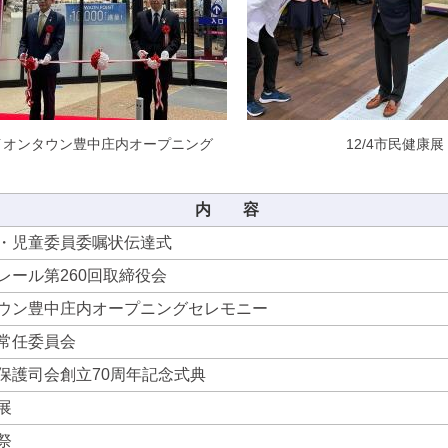
2イオンタウン豊中庄内オープニング
12/4市民健康展
内 容
・児童委員委嘱状伝達式
レール第260回取締役会
ウン豊中庄内オープニングセレモニー
常任委員会
保護司会創立70周年記念式典
展
祭