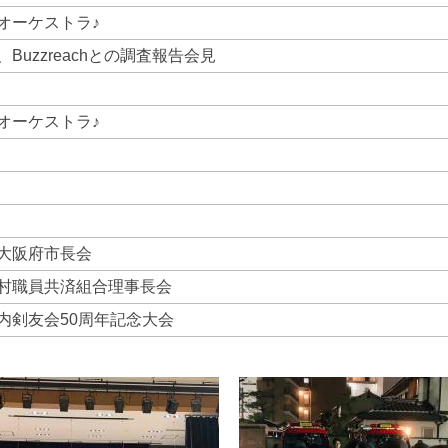
オーケストラ♪
Buzzreachとの調査報告会見
オーケストラ♪
大阪府市長会
村職員共済組合理事長会
内剣友会50周年記念大会