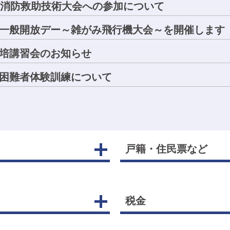
国消防救助技術大会への参加について
一般開放デー～雑がみ飛行機大会～を開催します（
培講習会のお知らせ
困難者体験訓練について
戸籍・住民票など
税金